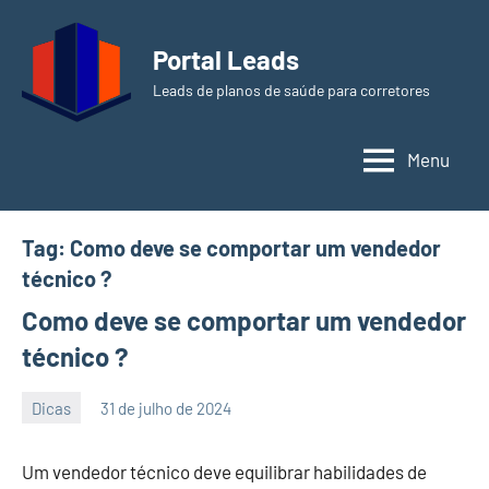
Pular
para
Portal Leads
o
Leads de planos de saúde para corretores
conteúdo
Menu
Tag:
Como deve se comportar um vendedor
técnico ?
Como deve se comportar um vendedor
técnico ?
Dicas
31 de julho de 2024
PortalLeads
Nenhum
Comentário
Um vendedor técnico deve equilibrar habilidades de