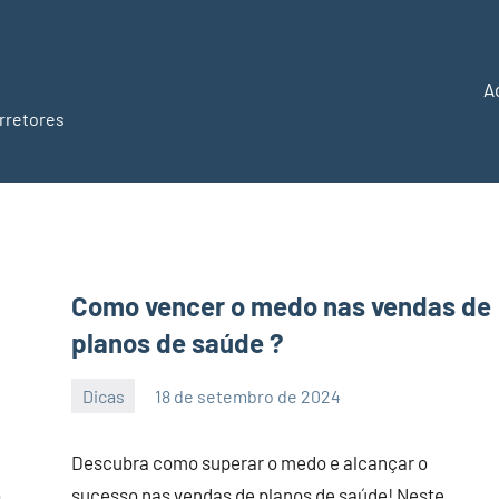
A
rretores
Como vencer o medo nas vendas de
planos de saúde ?
Dicas
18 de setembro de 2024
PortalLeads
Nenhum
Comentário
Descubra como superar o medo e alcançar o
o
sucesso nas vendas de planos de saúde! Neste