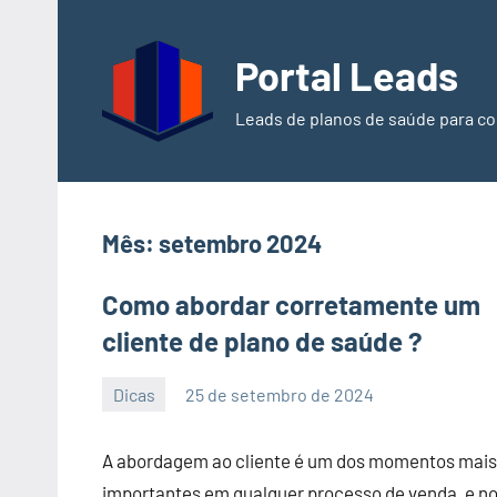
Pular
para
Portal Leads
o
conteúdo
Leads de planos de saúde para co
Mês:
setembro 2024
Como abordar corretamente um
cliente de plano de saúde ?
Dicas
25 de setembro de 2024
PortalLeads
Nenhum
Comentário
A abordagem ao cliente é um dos momentos mais
importantes em qualquer processo de venda, e n