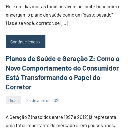
Comentário
Hoje em dia, muitas famílias vivem no limite financeiro e
enxergam o plano de saúde como um “gasto pesado”.
Mas e se você, corretor, se […]
Continue lendo
Planos de Saúde e Geração Z: Como o
Novo Comportamento do Consumidor
Está Transformando o Papel do
Corretor
Dicas
23 de abril de 2025
PortalLeads
Nenhum
Comentário
A Geração Z (nascidos entre 1997 e 2012) já representa
uma fatia importante do mercado e, em poucos anos,