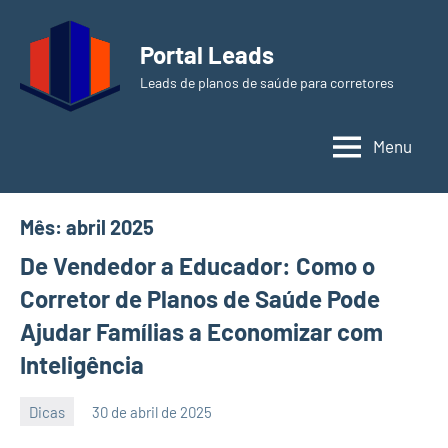
Pular
para
Portal Leads
o
Leads de planos de saúde para corretores
conteúdo
Menu
Mês:
abril 2025
De Vendedor a Educador: Como o
Corretor de Planos de Saúde Pode
Ajudar Famílias a Economizar com
Inteligência
Dicas
30 de abril de 2025
PortalLeads
Nenhum