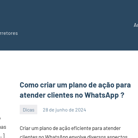
A
rretores
Como criar um plano de ação para
atender clientes no WhatsApp ?
Dicas
28 de junho de 2024
PortalLeads
Nenhum
o
Comentário
mas
Criar um plano de ação eficiente para atender
…]
clientes no WhatsApp envolve diversos aspectos,