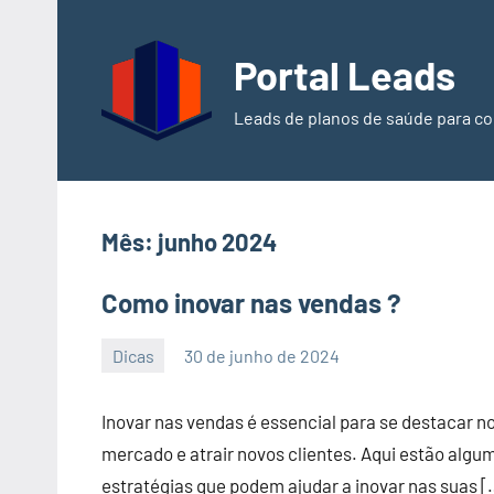
Pular
para
Portal Leads
o
conteúdo
Leads de planos de saúde para co
Mês:
junho 2024
Como inovar nas vendas ?
Dicas
30 de junho de 2024
PortalLeads
Nenhum
Comentário
Inovar nas vendas é essencial para se destacar n
mercado e atrair novos clientes. Aqui estão algu
estratégias que podem ajudar a inovar nas suas [