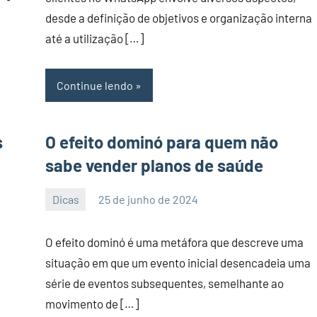
desde a definição de objetivos e organização interna
até a utilização […]
Continue lendo
s
O efeito dominó para quem não
sabe vender planos de saúde
Dicas
25 de junho de 2024
PortalLeads
Nenhum
Comentário
a
O efeito dominó é uma metáfora que descreve uma
situação em que um evento inicial desencadeia uma
série de eventos subsequentes, semelhante ao
movimento de […]