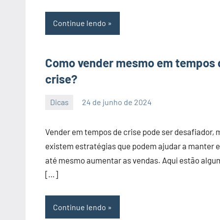
Continue lendo
Como vender mesmo em tempos 
crise?
Dicas
24 de junho de 2024
PortalLeads
Nenhum
Comentário
Vender em tempos de crise pode ser desafiador, 
existem estratégias que podem ajudar a manter e
até mesmo aumentar as vendas. Aqui estão algu
[…]
Continue lendo