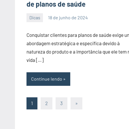
de planos de saúde
Dicas
18 de junho de 2024
PortalLeads
Nenhum
Comentário
Conquistar clientes para planos de saúde exige 
abordagem estratégica e específica devido à
natureza do produto e a importância que ele tem 
vida […]
Continue lendo
Paginação
Post
1
2
3
»
seguinte
de
posts