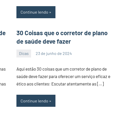
Continue lendo
de
30 Coisas que o corretor de plano
de saúde deve fazer
Dicas
23 de junho de 2024
PortalLeads
Nenhum
Comentário
mas
Aqui estão 30 coisas que um corretor de plano de
saúde deve fazer para oferecer um serviço eficaz e
mas
ético aos clientes: Escutar atentamente as […]
Continue lendo