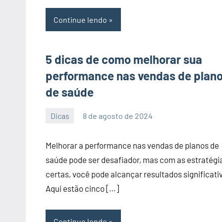
Continue lendo
5 dicas de como melhorar sua
performance nas vendas de plan
de saúde
Dicas
8 de agosto de 2024
PortalLeads
Nenhum
Comentário
Melhorar a performance nas vendas de planos de
saúde pode ser desafiador, mas com as estratégi
certas, você pode alcançar resultados significati
Aqui estão cinco […]
Continue lendo