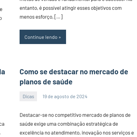
entanto, é possível atingir esses objetivos com
de
menos esforço, […]
o
Continue lendo
da
Como se destacar no mercado de
planos de saúde
Dicas
19 de agosto de 2024
PortalLeads
Nenhum
Comentário
Destacar-se no competitivo mercado de planos de
sca
saúde exige uma combinação estratégica de
.
excelência no atendimento, inovação nos serviços e