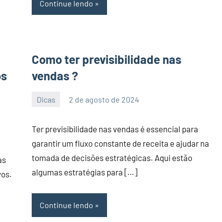
Continue lendo
Como ter previsibilidade nas
os
vendas ?
Dicas
2 de agosto de 2024
PortalLeads
Nenhum
Comentário
Ter previsibilidade nas vendas é essencial para
garantir um fluxo constante de receita e ajudar na
tomada de decisões estratégicas. Aqui estão
as
algumas estratégias para […]
vos.
Continue lendo