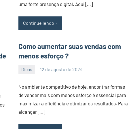
uma forte presença digital. Aqui […]
Continue lendo
Como aumentar suas vendas com
de
menos esforço ?
Dicas
12 de agosto de 2024
PortalLeads
Nenhum
Comentário
No ambiente competitivo de hoje, encontrar formas
de vender mais com menos esforço é essencial para
m
maximizar a eficiência e otimizar os resultados. Para
nos
alcançar […]