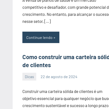
A venda de planos de saúde é um mercado
competitivo e desafiador, com grande potencial 
crescimento. No entanto, para alcançar o sucess
nesse setor, […]
Continue lendo
Como construir uma carteira sóli
de clientes
Dicas
22 de agosto de 2024
PortalLeads
Nenhum
Comentário
Construir uma carteira sólida de clientes é um
objetivo essencial para qualquer negócio que bu
crescimento sustentável e sucesso a longo prazo