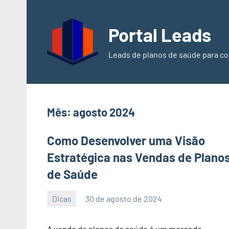
Pular
para
Portal Leads
o
conteúdo
Leads de planos de saúde para co
Mês:
agosto 2024
Como Desenvolver uma Visão
Estratégica nas Vendas de Plano
de Saúde
Dicas
30 de agosto de 2024
PortalLeads
Nenhum
Comentário