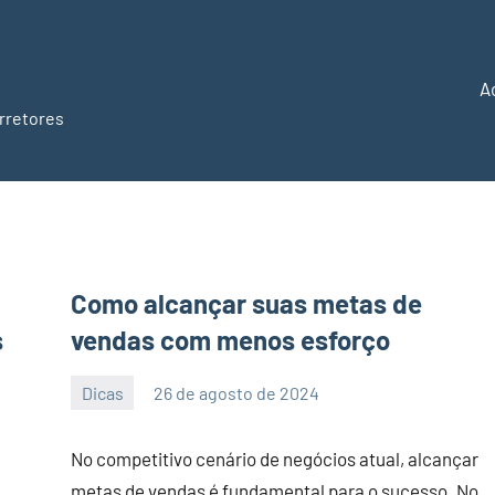
A
rretores
Como alcançar suas metas de
s
vendas com menos esforço
Dicas
26 de agosto de 2024
PortalLeads
Nenhum
Comentário
No competitivo cenário de negócios atual, alcançar
metas de vendas é fundamental para o sucesso. No