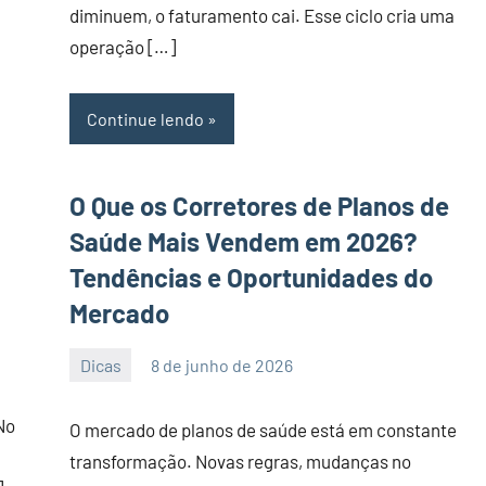
diminuem, o faturamento cai. Esse ciclo cria uma
operação […]
Continue lendo
O Que os Corretores de Planos de
Saúde Mais Vendem em 2026?
Tendências e Oportunidades do
Mercado
Dicas
8 de junho de 2026
PortalLeads
Nenhum
Comentário
No
O mercado de planos de saúde está em constante
transformação. Novas regras, mudanças no