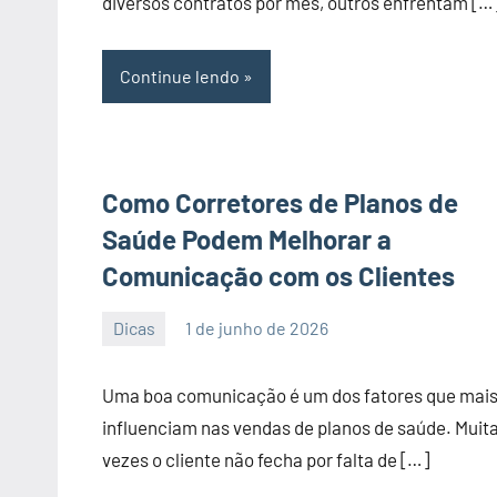
diversos contratos por mês, outros enfrentam […
Continue lendo
Como Corretores de Planos de
Saúde Podem Melhorar a
Comunicação com os Clientes
Dicas
1 de junho de 2026
PortalLeads
Nenhum
Comentário
Uma boa comunicação é um dos fatores que mai
influenciam nas vendas de planos de saúde. Muit
vezes o cliente não fecha por falta de […]