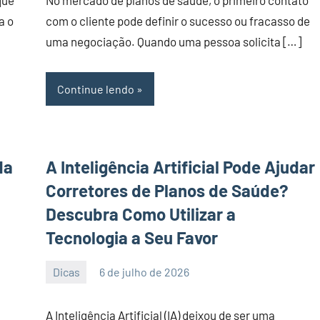
que
No mercado de planos de saúde, o primeiro contato
a o
com o cliente pode definir o sucesso ou fracasso de
uma negociação. Quando uma pessoa solicita […]
Continue lendo
da
A Inteligência Artificial Pode Ajudar
Corretores de Planos de Saúde?
Descubra Como Utilizar a
Tecnologia a Seu Favor
Dicas
6 de julho de 2026
PortalLeads
Nenhum
Comentário
A Inteligência Artificial (IA) deixou de ser uma