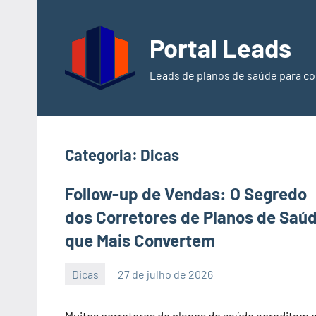
Pular
para
Portal Leads
o
conteúdo
Leads de planos de saúde para co
Categoria:
Dicas
Follow-up de Vendas: O Segredo
dos Corretores de Planos de Saú
que Mais Convertem
Dicas
27 de julho de 2026
PortalLeads
Nenhum
Comentário