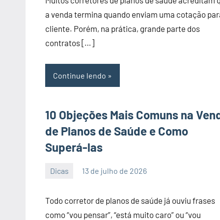
Muitos corretores de planos de saúde acreditam 
a venda termina quando enviam uma cotação par
cliente. Porém, na prática, grande parte dos
contratos […]
Continue lendo
10 Objeções Mais Comuns na Ven
de Planos de Saúde e Como
Superá-las
Dicas
13 de julho de 2026
PortalLeads
Nenhum
Comentário
Todo corretor de planos de saúde já ouviu frases
como “vou pensar”, “está muito caro” ou “vou