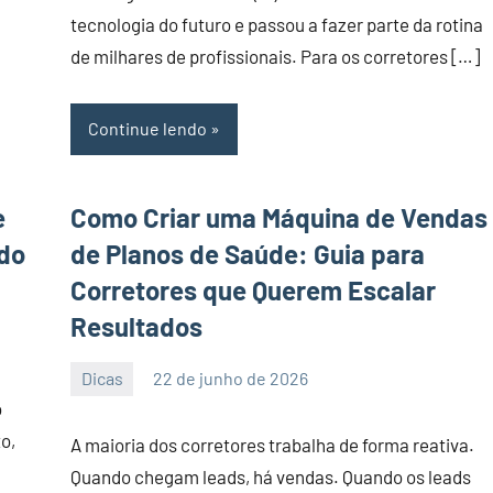
tecnologia do futuro e passou a fazer parte da rotina
de milhares de profissionais. Para os corretores […]
Continue lendo
e
Como Criar uma Máquina de Vendas
ndo
de Planos de Saúde: Guia para
Corretores que Querem Escalar
Resultados
Dicas
22 de junho de 2026
PortalLeads
Nenhum
o
Comentário
o,
A maioria dos corretores trabalha de forma reativa.
Quando chegam leads, há vendas. Quando os leads