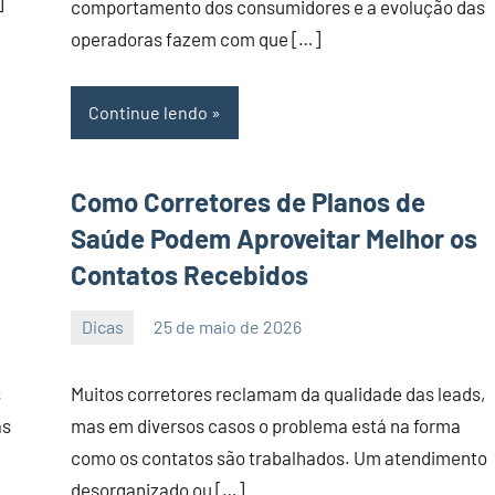
]
comportamento dos consumidores e a evolução das
operadoras fazem com que […]
Continue lendo
Como Corretores de Planos de
Saúde Podem Aproveitar Melhor os
Contatos Recebidos
Dicas
25 de maio de 2026
PortalLeads
Nenhum
Comentário
s
Muitos corretores reclamam da qualidade das leads,
as
mas em diversos casos o problema está na forma
como os contatos são trabalhados. Um atendimento
desorganizado ou […]