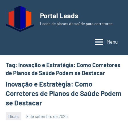
Pular
para
Portal Leads
o
Leads de planos de saúde para corretores
conteúdo
Menu
Tag:
Inovação e Estratégia: Como Corretores
de Planos de Saúde Podem se Destacar
Inovação e Estratégia: Como
Corretores de Planos de Saúde Podem
se Destacar
Dicas
8 de setembro de 2025
PortalLeads
Nenhum
Comentário