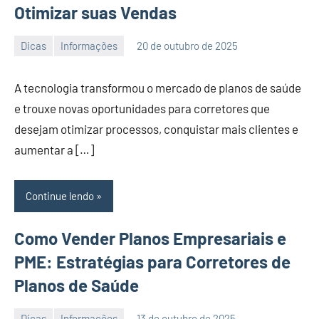
Otimizar suas Vendas
Dicas
Informações
20 de outubro de 2025
PortalLeads
Nenhum
Comentário
A tecnologia transformou o mercado de planos de saúde
e trouxe novas oportunidades para corretores que
desejam otimizar processos, conquistar mais clientes e
aumentar a […]
Continue lendo
Como Vender Planos Empresariais e
PME: Estratégias para Corretores de
Planos de Saúde
Dicas
Informações
13 de outubro de 2025