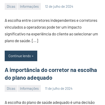
Dicas
Informações
12 de julho de 2024
PortalLeads
Nenhum
Comentário
A escolha entre corretores independentes e corretores
vinculados a operadoras pode ter um impacto
significativo na experiência do cliente ao selecionar um
plano de saúde. […]
Continue lendo
A importância do corretor na escolha
do plano adequado
Dicas
Informações
11 de julho de 2024
PortalLeads
Nenhum
Comentário
A escolha do plano de saúde adequado é uma decisão