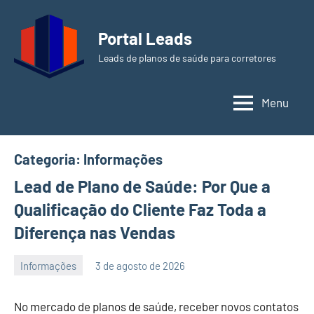
Pular
para
Portal Leads
o
Leads de planos de saúde para corretores
conteúdo
Menu
Categoria:
Informações
Lead de Plano de Saúde: Por Que a
Qualificação do Cliente Faz Toda a
Diferença nas Vendas
Informações
3 de agosto de 2026
PortalLeads
Nenhum
Comentário
No mercado de planos de saúde, receber novos contatos