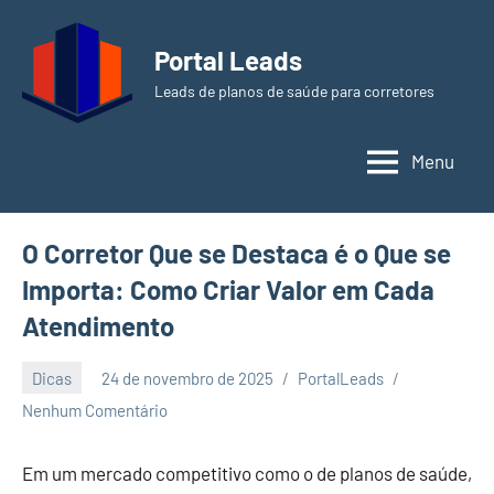
Pular
para
Portal Leads
o
Leads de planos de saúde para corretores
conteúdo
Menu
O Corretor Que se Destaca é o Que se
Importa: Como Criar Valor em Cada
Atendimento
Dicas
24 de novembro de 2025
PortalLeads
Nenhum Comentário
Em um mercado competitivo como o de planos de saúde,