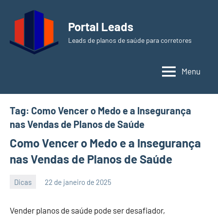
Pular
para
Portal Leads
o
Leads de planos de saúde para corretores
conteúdo
Menu
Tag:
Como Vencer o Medo e a Insegurança
nas Vendas de Planos de Saúde
Como Vencer o Medo e a Insegurança
nas Vendas de Planos de Saúde
Dicas
22 de janeiro de 2025
PortalLeads
Nenhum
Comentário
Vender planos de saúde pode ser desafiador,