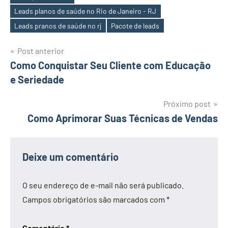
Leads planos de saúde no Rio de Janeiro - RJ
Leads pranos de saúde no rj
Pacote de leads
Navegação
Post anterior
Como Conquistar Seu Cliente com Educação
de
e Seriedade
Post
Próximo post
Como Aprimorar Suas Técnicas de Vendas
Deixe um comentário
O seu endereço de e-mail não será publicado.
Campos obrigatórios são marcados com
*
Comentário
*