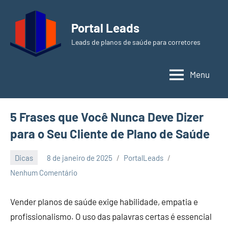
Pular
para
Portal Leads
o
Leads de planos de saúde para corretores
conteúdo
Menu
5 Frases que Você Nunca Deve Dizer
para o Seu Cliente de Plano de Saúde
Dicas
8 de janeiro de 2025
PortalLeads
Nenhum Comentário
Vender planos de saúde exige habilidade, empatia e
profissionalismo. O uso das palavras certas é essencial