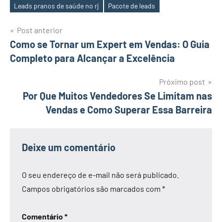
Leads pranos de saúde no rj
Pacote de leads
Navegação
Post anterior
Como se Tornar um Expert em Vendas: O Guia
de
Completo para Alcançar a Excelência
Post
Próximo post
Por Que Muitos Vendedores Se Limitam nas
Vendas e Como Superar Essa Barreira
Deixe um comentário
O seu endereço de e-mail não será publicado.
Campos obrigatórios são marcados com
*
Comentário
*