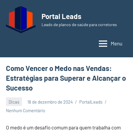
Pular
para
Portal Leads
o
Leads de planos de saúde para corretores
conteúdo
Menu
Como Vencer o Medo nas Vendas:
Estratégias para Superar e Alcançar o
Sucesso
Dicas
18 de dezembro de 2024
PortalLeads
Nenhum Comentário
O medo é um desafio comum para quem trabalha com