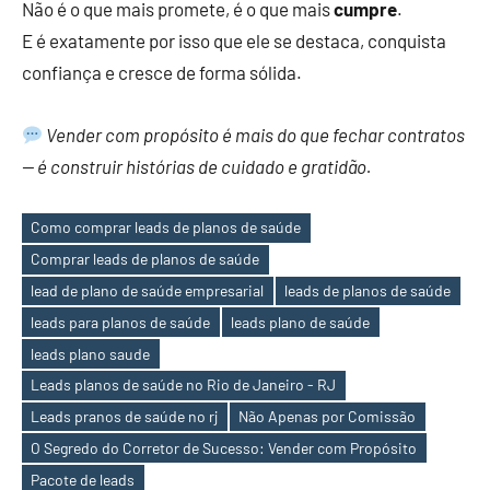
Não é o que mais promete, é o que mais
cumpre
.
E é exatamente por isso que ele se destaca, conquista
confiança e cresce de forma sólida.
Vender com propósito é mais do que fechar contratos
— é construir histórias de cuidado e gratidão.
Como comprar leads de planos de saúde
Comprar leads de planos de saúde
lead de plano de saúde empresarial
leads de planos de saúde
leads para planos de saúde
leads plano de saúde
leads plano saude
Tags
Leads planos de saúde no Rio de Janeiro - RJ
Leads pranos de saúde no rj
Não Apenas por Comissão
O Segredo do Corretor de Sucesso: Vender com Propósito
Pacote de leads