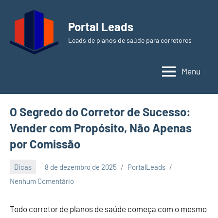
Pular
para
Portal Leads
o
Leads de planos de saúde para corretores
conteúdo
Menu
O Segredo do Corretor de Sucesso:
Vender com Propósito, Não Apenas
por Comissão
Dicas
8 de dezembro de 2025
PortalLeads
Nenhum Comentário
Todo corretor de planos de saúde começa com o mesmo