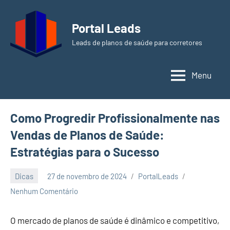
Pular
para
Portal Leads
o
Leads de planos de saúde para corretores
conteúdo
Menu
Como Progredir Profissionalmente nas
Vendas de Planos de Saúde:
Estratégias para o Sucesso
Dicas
27 de novembro de 2024
PortalLeads
Nenhum Comentário
O mercado de planos de saúde é dinâmico e competitivo,