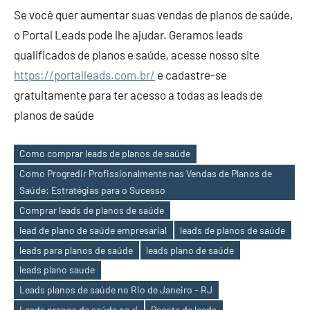
Se você quer aumentar suas vendas de planos de saúde,
o Portal Leads pode lhe ajudar. Geramos leads
qualificados de planos e saúde, acesse nosso site
https://portalleads.com.br/
e cadastre-se
gratuitamente para ter acesso a todas as leads de
planos de saúde
Como comprar leads de planos de saúde
Como Progredir Profissionalmente nas Vendas de Planos de
Saúde: Estratégias para o Sucesso
Comprar leads de planos de saúde
lead de plano de saúde empresarial
leads de planos de saúde
Tags
leads para planos de saúde
leads plano de saúde
leads plano saude
Leads planos de saúde no Rio de Janeiro - RJ
Leads pranos de saúde no rj
Pacote de leads